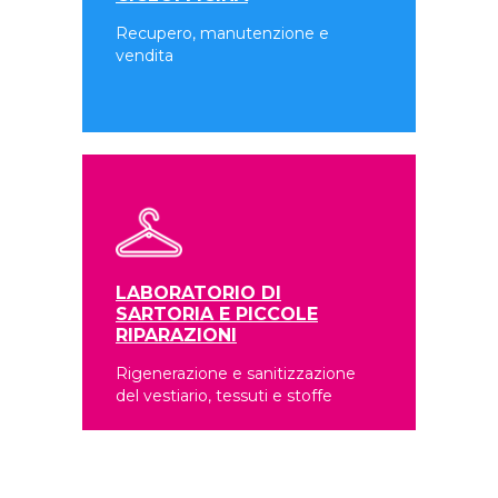
Recupero, manutenzione e
vendita
LABORATORIO DI
SARTORIA E PICCOLE
RIPARAZIONI
Rigenerazione e sanitizzazione
del vestiario, tessuti e stoffe