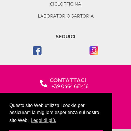
CICLOFFICINA
LABORATORIO SARTORIA
SEGUICI
CONTATTACI
+39 0464 661416
segreteria@garda2015sociale.it
Questo sito Web utilizza i cookie per
Via Baltera, 19
assicurarti la migliore esperienza sul nostro
38066 Riva del Garda (TN)
sito Web.
Leggi di più.