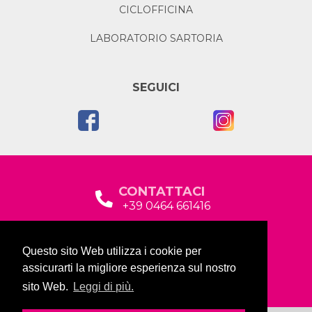
CICLOFFICINA
LABORATORIO SARTORIA
SEGUICI
CONTATTACI
+39 0464 661416
segreteria@garda2015sociale.it
Questo sito Web utilizza i cookie per
Via Baltera, 19
assicurarti la migliore esperienza sul nostro
38066 Riva del Garda (TN)
sito Web.
Leggi di più.