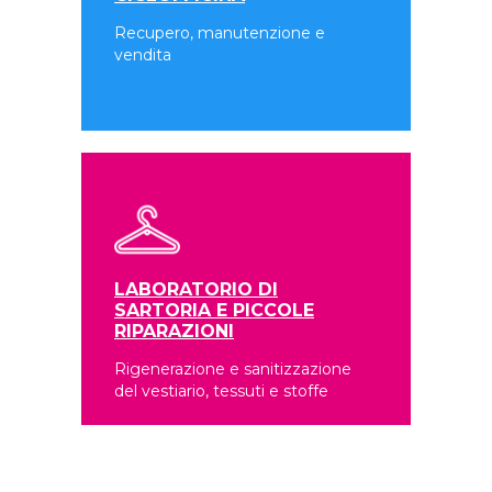
Recupero, manutenzione e
vendita
LABORATORIO DI
SARTORIA E PICCOLE
RIPARAZIONI
Rigenerazione e sanitizzazione
del vestiario, tessuti e stoffe