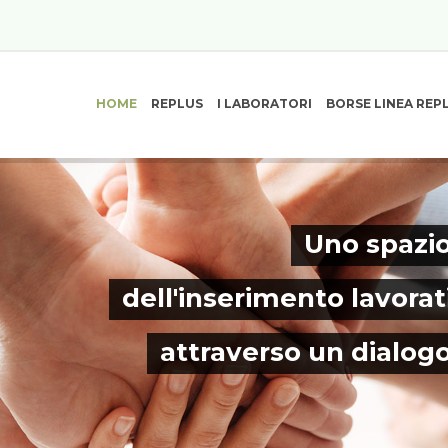
HOME
REPLUS
I LABORATORI
BORSE LINEA REP
Uno spazio
dell'inserimento lavorat
attraverso un dialog