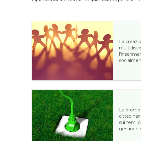
La creazi
multidisci
l’inserime
socialmen
La promoz
cittadinan
sui temi d
gestione d