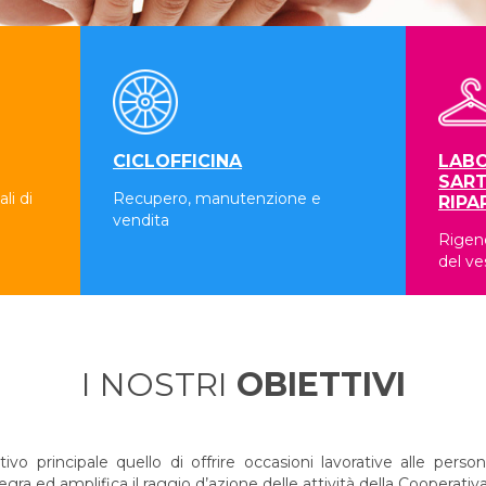
CICLOFFICINA
LABO
SART
li di
Recupero, manutenzione e
RIPA
vendita
Rigene
del ve
I NOSTRI
OBIETTIVI
 principale quello di offrire occasioni lavorative alle persone
a ed amplifica il raggio d’azione delle attività della Cooperativa