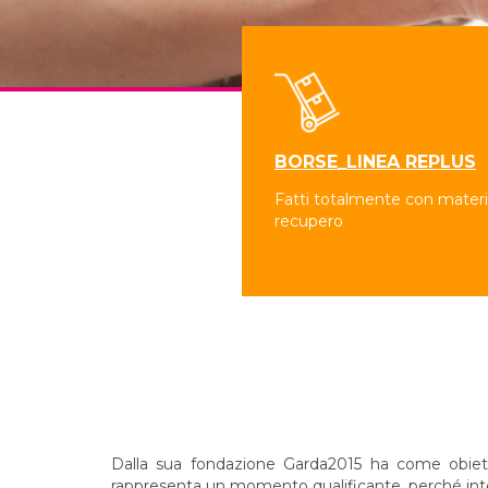
BORSE_LINEA REPLUS
Fatti totalmente con materia
recupero
Dalla sua fondazione Garda2015 ha come obiettivo
rappresenta un momento qualificante, perché integr