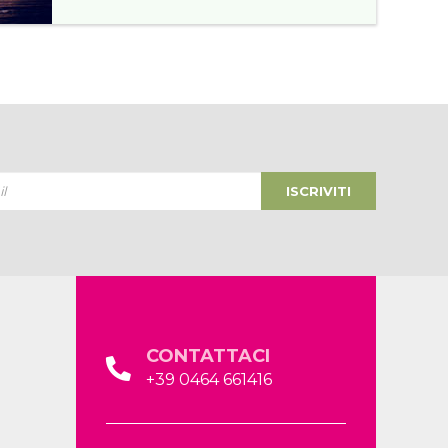
ISCRIVITI
CONTATTACI
+39 0464 661416