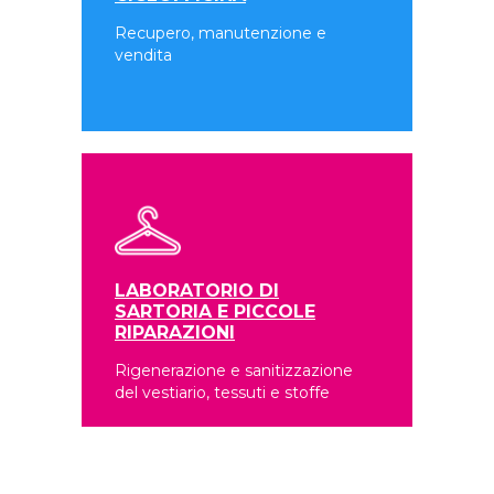
Recupero, manutenzione e
vendita
LABORATORIO DI
SARTORIA E PICCOLE
RIPARAZIONI
Rigenerazione e sanitizzazione
del vestiario, tessuti e stoffe