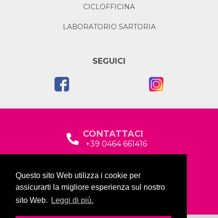
CICLOFFICINA
LABORATORIO SARTORIA
SEGUICI
CONTATTACI
+39 0464 661416
segreteria@garda2015sociale.it
Questo sito Web utilizza i cookie per
Via Baltera, 19
assicurarti la migliore esperienza sul nostro
38066 Riva del Garda (TN)
sito Web.
Leggi di più.