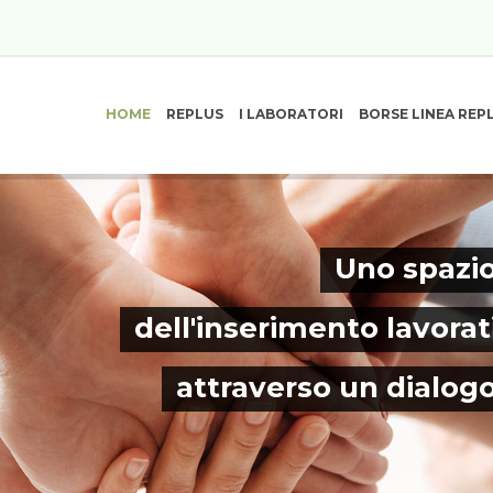
HOME
REPLUS
I LABORATORI
BORSE LINEA REP
Uno spazio
dell'inserimento lavorat
attraverso un dialog