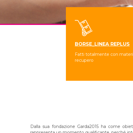
BORSE_LINEA REPLUS
Fatti totalmente con materia
recupero
Dalla sua fondazione Garda2015 ha come obiettivo
rappresenta un momento qualificante, perché integr