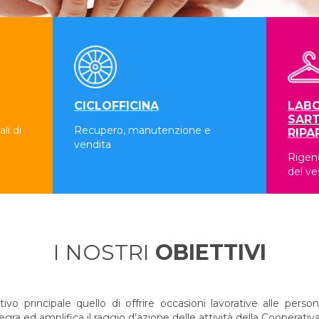
CICLOFFICINA
LABO
SART
li di
Recupero, manutenzione e
RIPA
vendita
Rigene
del ve
I NOSTRI
OBIETTIVI
 principale quello di offrire occasioni lavorative alle persone
a ed amplifica il raggio d’azione delle attività della Cooperativa