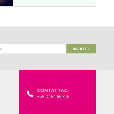
ISCRIVITI
CONTATTACI
+39 0464 661416