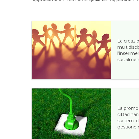
La creazi
multidisci
l’inserime
socialmen
La promoz
cittadinan
sui temi d
gestione d