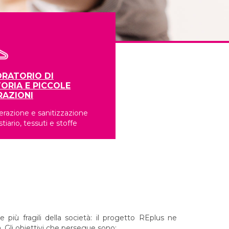
RATORIO DI
ORIA E PICCOLE
RAZIONI
razione e sanitizzazione
stiario, tessuti e stoffe
 più fragili della società: il progetto REplus ne
. Gli obiettivi che persegue sono: