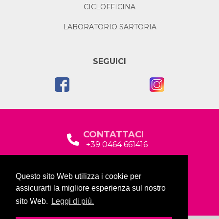
CICLOFFICINA
LABORATORIO SARTORIA
SEGUICI
CONTATTACI
+39 0464 661416
segreteria@garda2015sociale.it
Questo sito Web utilizza i cookie per
Via Baltera, 19
assicurarti la migliore esperienza sul nostro
38066 Riva del Garda (TN)
sito Web.
Leggi di più.