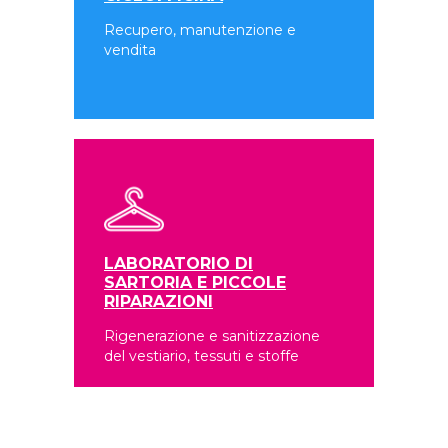
Recupero, manutenzione e
vendita
LABORATORIO DI
SARTORIA E PICCOLE
RIPARAZIONI
Rigenerazione e sanitizzazione
del vestiario, tessuti e stoffe