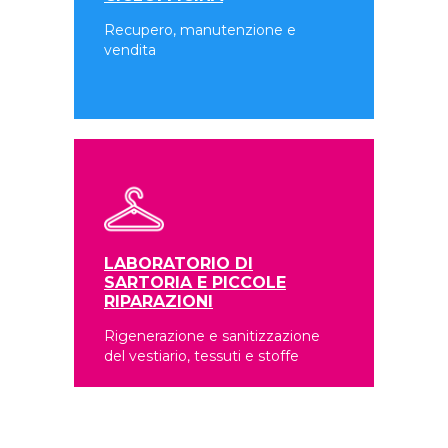
Recupero, manutenzione e
vendita
LABORATORIO DI
SARTORIA E PICCOLE
RIPARAZIONI
Rigenerazione e sanitizzazione
del vestiario, tessuti e stoffe