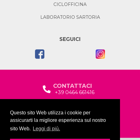
CICLOFFICINA
LABORATORIO SARTORIA
SEGUICI
CONTATTACI
+39 0464 661416
segreteria@garda2015sociale.it
Questo sito Web utilizza i cookie per
Via Baltera, 19
assicurarti la migliore esperienza sul nostro
38066 Riva del Garda (TN)
sito Web.
Leggi di più.