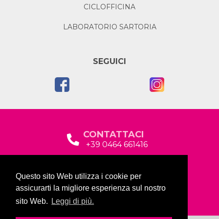
CICLOFFICINA
LABORATORIO SARTORIA
SEGUICI
CONTATTACI
+39 0464 661416
segreteria@garda2015sociale.it
Questo sito Web utilizza i cookie per
Via Baltera, 19
assicurarti la migliore esperienza sul nostro
38066 Riva del Garda (TN)
sito Web.
Leggi di più.