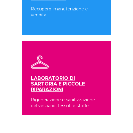
Recupero, manutenzione e
vendita
LABORATORIO DI
SARTORIA E PICCOLE
RIPARAZIONI
Rigenerazione e sanitizzazione
del vestiario, tessuti e stoffe