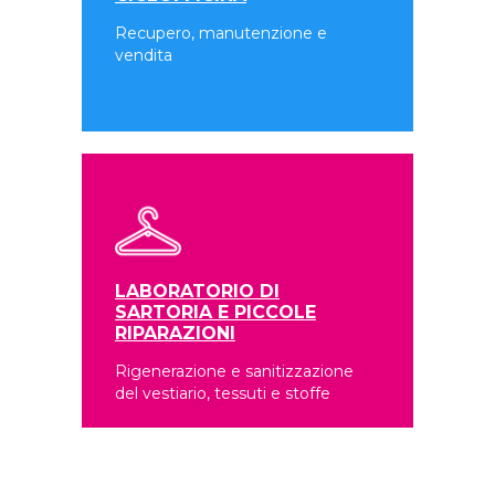
Recupero, manutenzione e
vendita
LABORATORIO DI
SARTORIA E PICCOLE
RIPARAZIONI
Rigenerazione e sanitizzazione
del vestiario, tessuti e stoffe