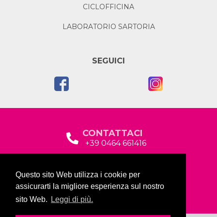
CICLOFFICINA
LABORATORIO SARTORIA
SEGUICI
CONTATTACI
+39 0464 661416
segreteria@garda2015sociale.it
Questo sito Web utilizza i cookie per
Via Baltera, 19
assicurarti la migliore esperienza sul nostro
38066 Riva del Garda (TN)
sito Web.
Leggi di più.