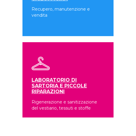
Recupero, manutenzione e
vendita
LABORATORIO DI
SARTORIA E PICCOLE
RIPARAZIONI
Rigenerazione e sanitizzazione
del vestiario, tessuti e stoffe