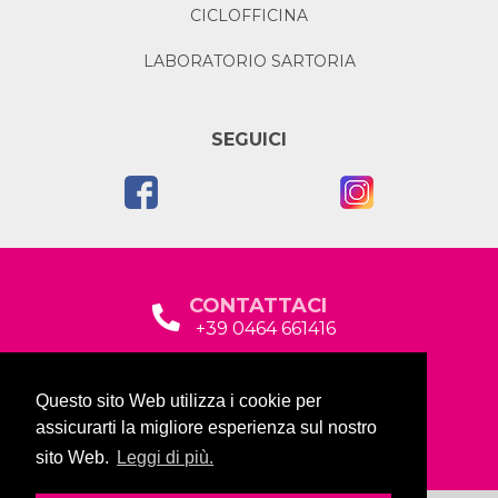
CICLOFFICINA
LABORATORIO SARTORIA
SEGUICI
CONTATTACI
+39 0464 661416
segreteria@garda2015sociale.it
Questo sito Web utilizza i cookie per
Via Baltera, 19
assicurarti la migliore esperienza sul nostro
38066 Riva del Garda (TN)
sito Web.
Leggi di più.