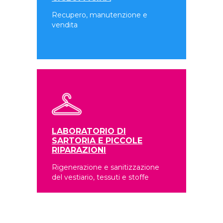
Recupero, manutenzione e
vendita
LABORATORIO DI
SARTORIA E PICCOLE
RIPARAZIONI
Rigenerazione e sanitizzazione
del vestiario, tessuti e stoffe