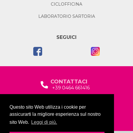
CICLOFFICINA
LABORATORIO SARTORIA
SEGUICI
CONTATTACI
+39 0464 661416
segreteria@garda2015sociale.it
Questo sito Web utilizza i cookie per
Via Baltera, 19
assicurarti la migliore esperienza sul nostro
38066 Riva del Garda (TN)
sito Web.
Leggi di più.