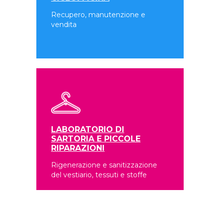
Recupero, manutenzione e
vendita
LABORATORIO DI
SARTORIA E PICCOLE
RIPARAZIONI
Rigenerazione e sanitizzazione
del vestiario, tessuti e stoffe