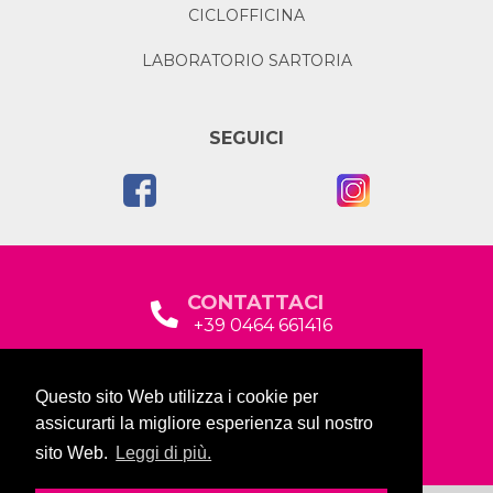
CICLOFFICINA
LABORATORIO SARTORIA
SEGUICI
CONTATTACI
+39 0464 661416
segreteria@garda2015sociale.it
Questo sito Web utilizza i cookie per
Via Baltera, 19
assicurarti la migliore esperienza sul nostro
38066 Riva del Garda (TN)
sito Web.
Leggi di più.