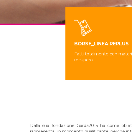
BORSE_LINEA REPLUS
Fatti totalmente con materia
recupero
Dalla sua fondazione Garda2015 ha come obiettivo
rappresenta un momento qualificante, perché integr