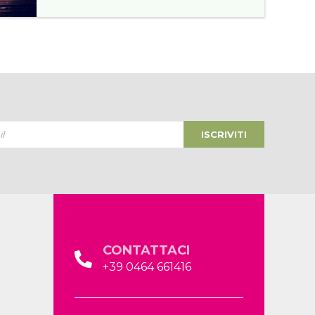
ISCRIVITI
CONTATTACI
+39 0464 661416