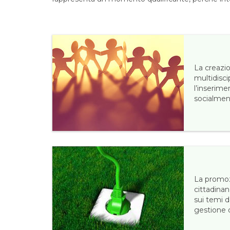
La creazi
multidisci
l’inserime
socialmen
La promoz
cittadinan
sui temi d
gestione d