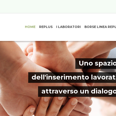
HOME
REPLUS
I LABORATORI
BORSE LINEA REP
Uno spazio
dell'inserimento lavorat
attraverso un dialog