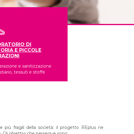
RATORIO DI
ORIA E PICCOLE
RAZIONI
razione e sanitizzazione
stiario, tessuti e stoffe
 più fragili della società: il progetto REplus ne
. Gli obiettivi che persegue sono: