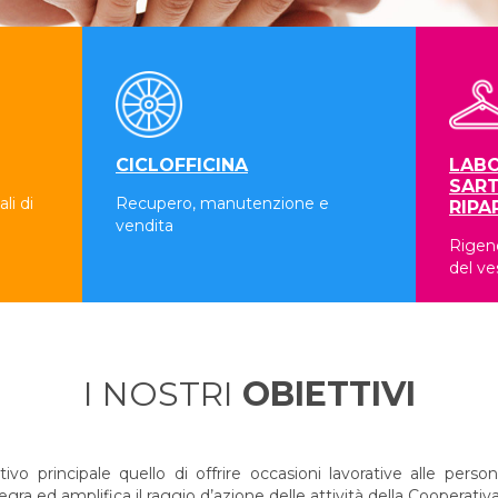
CICLOFFICINA
LABO
SART
li di
Recupero, manutenzione e
RIPA
vendita
Rigene
del ve
I NOSTRI
OBIETTIVI
 principale quello di offrire occasioni lavorative alle persone
a ed amplifica il raggio d’azione delle attività della Cooperativa