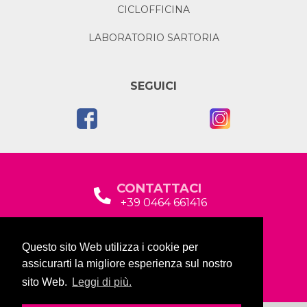
CICLOFFICINA
LABORATORIO SARTORIA
SEGUICI
CONTATTACI
+39 0464 661416
segreteria@garda2015sociale.it
Questo sito Web utilizza i cookie per
Via Baltera, 19
assicurarti la migliore esperienza sul nostro
38066 Riva del Garda (TN)
sito Web.
Leggi di più.