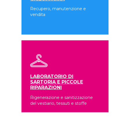
Recupero, manutenzione e
vendita
LABORATORIO DI
SARTORIA E PICCOLE
RIPARAZIONI
Rigenerazione e sanitizzazione
del vestiario, tessuti e stoffe