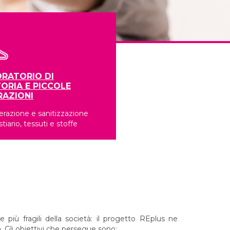
RATORIO DI
ORIA E PICCOLE
RAZIONI
razione e sanitizzazione
stiario, tessuti e stoffe
 più fragili della società: il progetto REplus ne
. Gli obiettivi che persegue sono: