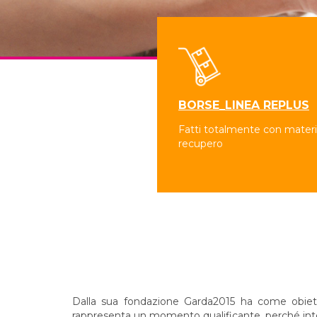
BORSE_LINEA REPLUS
Fatti totalmente con materia
recupero
Dalla sua fondazione Garda2015 ha come obiettivo
rappresenta un momento qualificante, perché integr