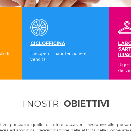
CICLOFFICINA
LABO
SART
li di
Recupero, manutenzione e
RIPA
vendita
Rigene
del ve
I NOSTRI
OBIETTIVI
 principale quello di offrire occasioni lavorative alle persone
a ed amplifica il raggio d’azione delle attività della Cooperativa