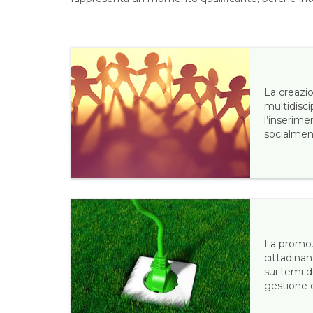
La creazi
multidisci
l’inserime
socialmen
La promoz
cittadinan
sui temi d
gestione d