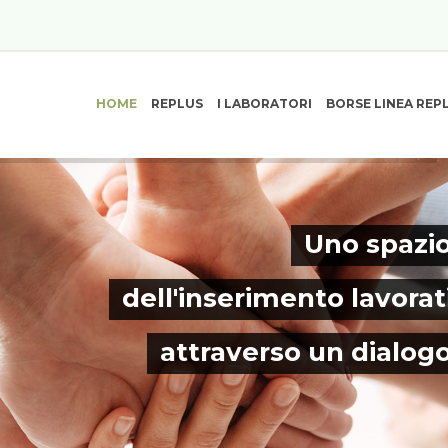
HOME
REPLUS
I LABORATORI
BORSE LINEA REP
Uno spazio
dell'inserimento lavorat
attraverso un dialog