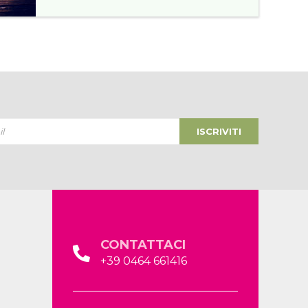
ISCRIVITI
CONTATTACI
+39 0464 661416