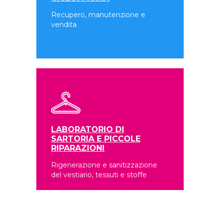
Recupero, manutenzione e
vendita
LABORATORIO DI
SARTORIA E PICCOLE
RIPARAZIONI
Rigenerazione e sanitizzazione
del vestiario, tessuti e stoffe