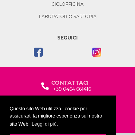
CICLOFFICINA
LABORATORIO SARTORIA
SEGUICI
CONTATTACI
+39 0464 661416
segreteria@garda2015sociale.it
Questo sito Web utilizza i cookie per
Via Baltera, 19
assicurarti la migliore esperienza sul nostro
38066 Riva del Garda (TN)
sito Web.
Leggi di più.