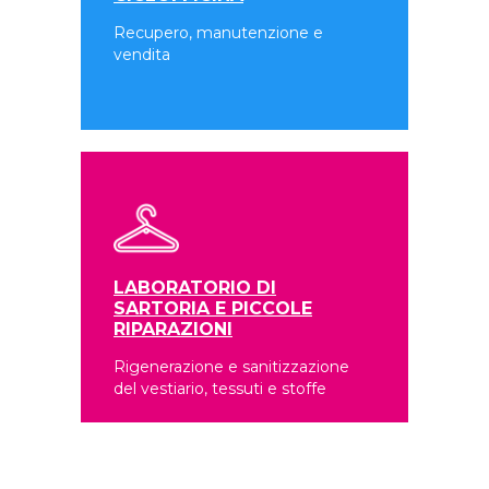
Recupero, manutenzione e
vendita
LABORATORIO DI
SARTORIA E PICCOLE
RIPARAZIONI
Rigenerazione e sanitizzazione
del vestiario, tessuti e stoffe