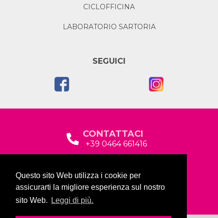
CICLOFFICINA
LABORATORIO SARTORIA
SEGUICI
CONTATTACI
+39 0464 661416
segreteria@garda2015sociale.it
Questo sito Web utilizza i cookie per
Via Baltera, 19
assicurarti la migliore esperienza sul nostro
38066 Riva del Garda (TN)
sito Web.
Leggi di più.