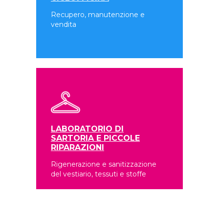
Recupero, manutenzione e
vendita
LABORATORIO DI
SARTORIA E PICCOLE
RIPARAZIONI
Rigenerazione e sanitizzazione
del vestiario, tessuti e stoffe