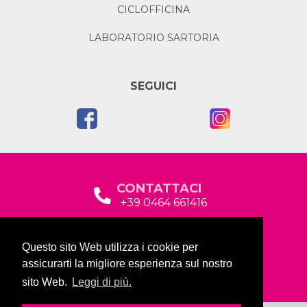
CICLOFFICINA
LABORATORIO SARTORIA
SEGUICI
CONTATTACI
+39 0464 661416
segreteria@garda2015sociale.it
Questo sito Web utilizza i cookie per
Via Baltera, 19
assicurarti la migliore esperienza sul nostro
38066 Riva del Garda (TN)
sito Web.
Leggi di più.