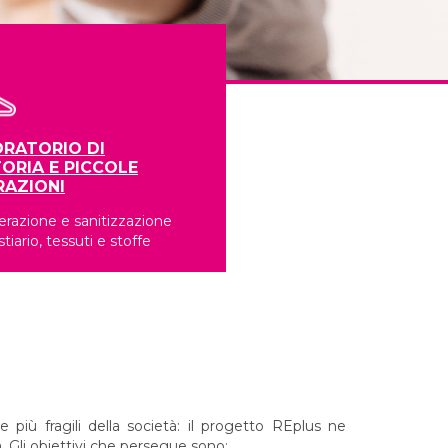
RATORIO DI
ORIA E PICCOLE
RAZIONI
razione e sanitizzazione
stiario, tessuti e stoffe
 più fragili della società: il progetto REplus ne
. Gli obiettivi che persegue sono: