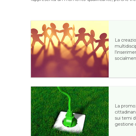
La creazi
multidisci
l’inserime
socialmen
La promoz
cittadinan
sui temi d
gestione d