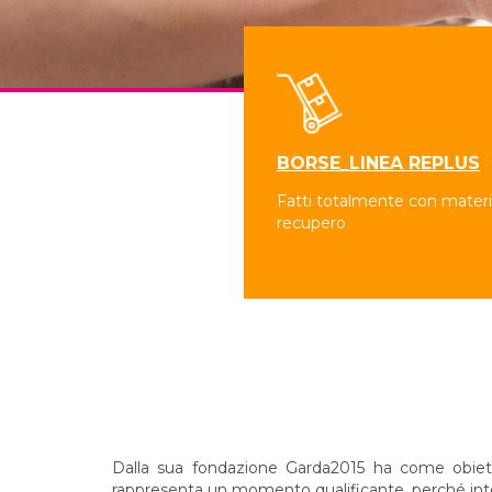
BORSE_LINEA REPLUS
Fatti totalmente con materia
recupero
Dalla sua fondazione Garda2015 ha come obiettivo
rappresenta un momento qualificante, perché integr