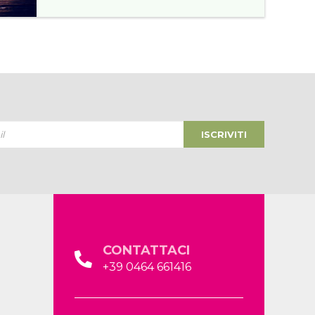
ISCRIVITI
CONTATTACI
+39 0464 661416