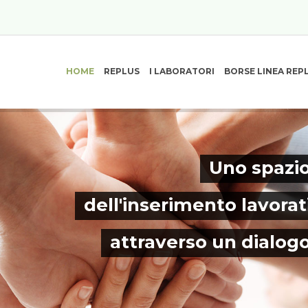
HOME
REPLUS
I LABORATORI
BORSE LINEA REP
Uno spazio
dell'inserimento lavorat
attraverso un dialog