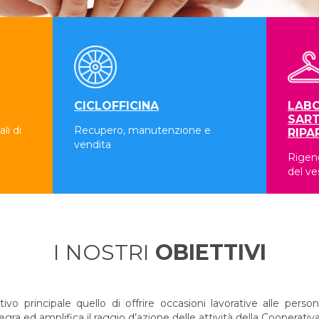
CICLOFFICINA
LABO
SART
li di
Recupero, manutenzione e
RIPA
vendita
Rigene
del ve
I NOSTRI
OBIETTIVI
 principale quello di offrire occasioni lavorative alle persone
a ed amplifica il raggio d’azione delle attività della Cooperativa