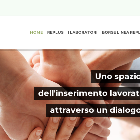
HOME
REPLUS
I LABORATORI
BORSE LINEA REP
Uno spazio
dell'inserimento lavorat
attraverso un dialog