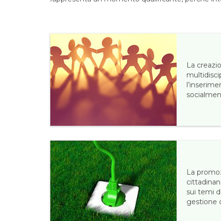
La creazi
multidisci
l’inserime
socialmen
La promoz
cittadinan
sui temi d
gestione d