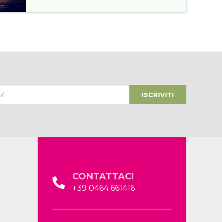
ISCRIVITI
CONTATTACI
+39 0464 661416