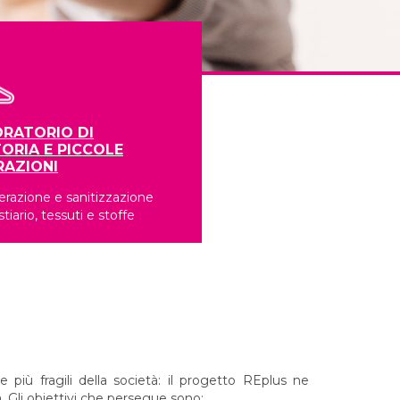
RATORIO DI
ORIA E PICCOLE
RAZIONI
razione e sanitizzazione
stiario, tessuti e stoffe
 più fragili della società: il progetto REplus ne
. Gli obiettivi che persegue sono: