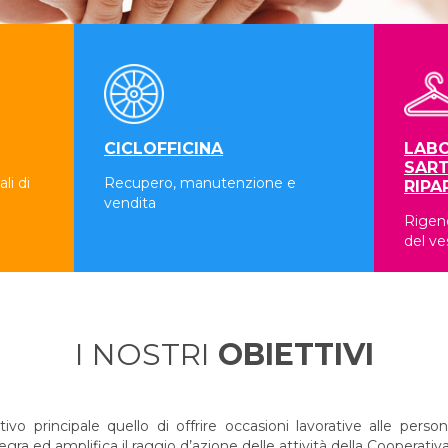
CICLOFFICINA
LABO
SART
li di
Recupero, manutenzione e
RIPA
vendita
Rigene
del ve
I NOSTRI
OBIETTIVI
 principale quello di offrire occasioni lavorative alle persone
a ed amplifica il raggio d’azione delle attività della Cooperativa