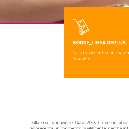
BORSE_LINEA REPLUS
Fatti totalmente con materia
recupero
Dalla sua fondazione Garda2015 ha come obiettivo
rappresenta un momento qualificante, perché integr