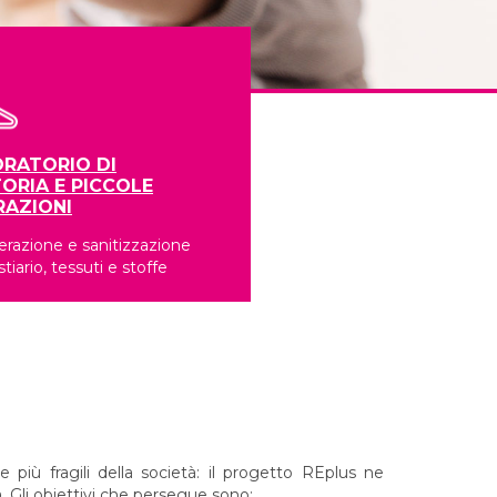
RATORIO DI
ORIA E PICCOLE
RAZIONI
razione e sanitizzazione
stiario, tessuti e stoffe
 più fragili della società: il progetto REplus ne
. Gli obiettivi che persegue sono: