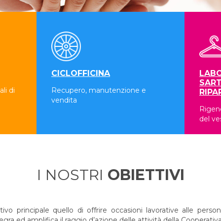
CICLOFFICINA
LABO
SART
li di
Recupero, manutenzione e
RIPA
vendita
Rigene
del ve
I NOSTRI
OBIETTIVI
 principale quello di offrire occasioni lavorative alle persone
a ed amplifica il raggio d’azione delle attività della Cooperativa