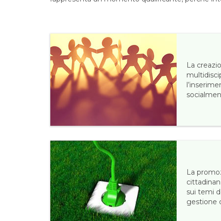
La creazi
multidisci
l’inserime
socialmen
La promoz
cittadinan
sui temi d
gestione d