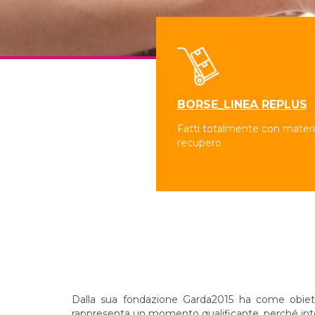
BORSE_LINEA REPLUS
Fatti totalmente con materia
recupero
Dalla sua fondazione Garda2015 ha come obiettivo
rappresenta un momento qualificante, perché integr