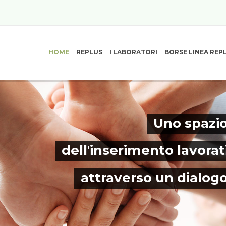
HOME
REPLUS
I LABORATORI
BORSE LINEA REP
Uno spazio
dell'inserimento lavorat
attraverso un dialog