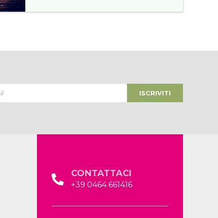
ISCRIVITI
CONTATTACI
+39 0464 661416