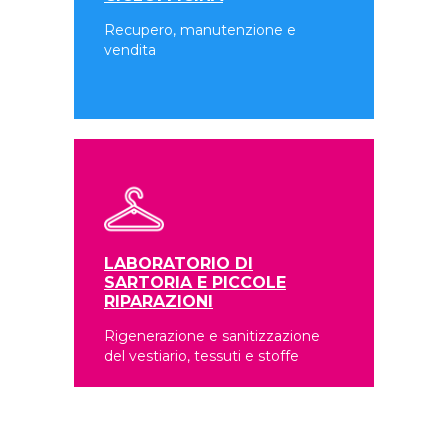
Recupero, manutenzione e
vendita
LABORATORIO DI
SARTORIA E PICCOLE
RIPARAZIONI
Rigenerazione e sanitizzazione
del vestiario, tessuti e stoffe