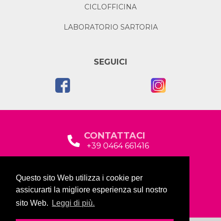
CICLOFFICINA
LABORATORIO SARTORIA
SEGUICI
CONTATTACI
+39 0464 661416
segreteria@garda2015sociale.it
Questo sito Web utilizza i cookie per
Via Baltera, 19
assicurarti la migliore esperienza sul nostro
38066 Riva del Garda (TN)
sito Web.
Leggi di più.