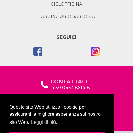
CICLOFFICINA
LABORATORIO SARTORIA
SEGUICI
CONTATTACI
+39 0464 661416
segreteria@garda2015sociale.it
Questo sito Web utilizza i cookie per
Via Baltera, 19
assicurarti la migliore esperienza sul nostro
38066 Riva del Garda (TN)
sito Web.
Leggi di più.