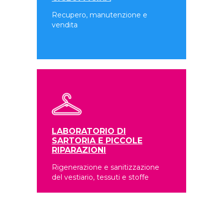
Recupero, manutenzione e
vendita
LABORATORIO DI
SARTORIA E PICCOLE
RIPARAZIONI
Rigenerazione e sanitizzazione
del vestiario, tessuti e stoffe