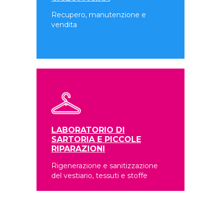
Recupero, manutenzione e
vendita
LABORATORIO DI
SARTORIA E PICCOLE
RIPARAZIONI
Rigenerazione e sanitizzazione
del vestiario, tessuti e stoffe