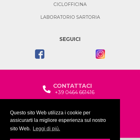
CICLOFFICINA
LABORATORIO SARTORIA
SEGUICI
CONTATTACI
+39 0464 661416
segreteria@garda2015sociale.it
Questo sito Web utilizza i cookie per
Via Baltera, 19
assicurarti la migliore esperienza sul nostro
38066 Riva del Garda (TN)
sito Web.
Leggi di più.