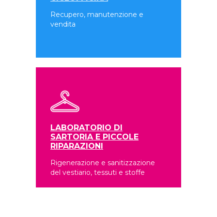
Recupero, manutenzione e
vendita
LABORATORIO DI
SARTORIA E PICCOLE
RIPARAZIONI
Rigenerazione e sanitizzazione
del vestiario, tessuti e stoffe