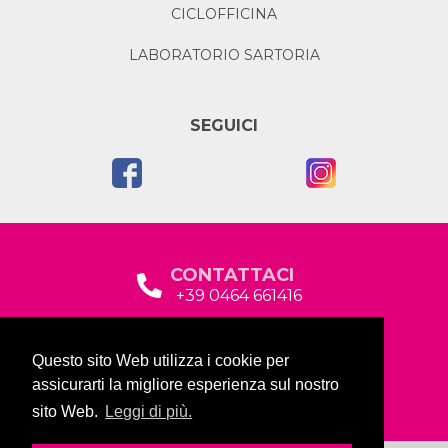
CICLOFFICINA
LABORATORIO SARTORIA
SEGUICI
CONTATTACI
+39 0464 661416
segreteria@garda2015sociale.it
Questo sito Web utilizza i cookie per
Via Baltera, 19
assicurarti la migliore esperienza sul nostro
38066 Riva del Garda (TN)
sito Web.
Leggi di più.