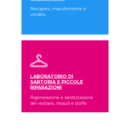
Recupero, manutenzione e
vendita
LABORATORIO DI
SARTORIA E PICCOLE
RIPARAZIONI
Rigenerazione e sanitizzazione
del vestiario, tessuti e stoffe