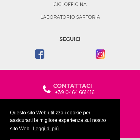
CICLOFFICINA
LABORATORIO SARTORIA
SEGUICI
CONTATTACI
+39 0464 661416
segreteria@garda2015sociale.it
Questo sito Web utilizza i cookie per
Via Baltera, 19
assicurarti la migliore esperienza sul nostro
38066 Riva del Garda (TN)
sito Web.
Leggi di più.