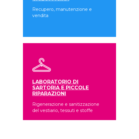
Recupero, manutenzione e
vendita
LABORATORIO DI
SARTORIA E PICCOLE
RIPARAZIONI
Rigenerazione e sanitizzazione
del vestiario, tessuti e stoffe