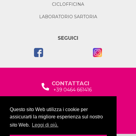
CICLOFFICINA
LABORATORIO SARTORIA
SEGUICI
CONTATTACI
+39 0464 661416
segreteria@garda2015sociale.it
Questo sito Web utilizza i cookie per
Via Baltera, 19
assicurarti la migliore esperienza sul nostro
38066 Riva del Garda (TN)
sito Web.
Leggi di più.