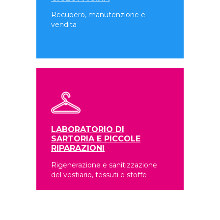
Recupero, manutenzione e
vendita
LABORATORIO DI
SARTORIA E PICCOLE
RIPARAZIONI
Rigenerazione e sanitizzazione
del vestiario, tessuti e stoffe