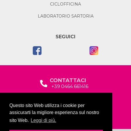
CICLOFFICINA
LABORATORIO SARTORIA
SEGUICI
CONTATTACI
+39 0464 661416
segreteria@garda2015sociale.it
Questo sito Web utilizza i cookie per
Via Baltera, 19
assicurarti la migliore esperienza sul nostro
38066 Riva del Garda (TN)
sito Web.
Leggi di più.