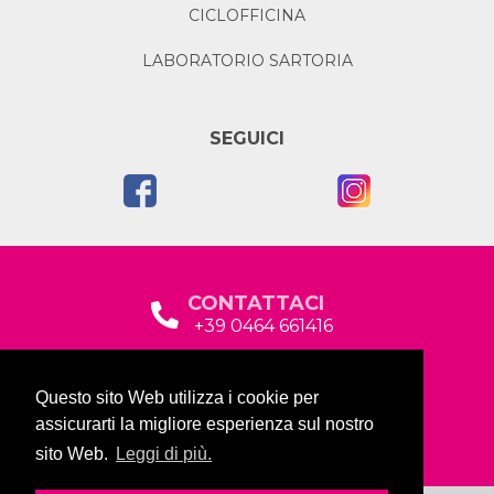
CICLOFFICINA
LABORATORIO SARTORIA
SEGUICI
CONTATTACI
+39 0464 661416
segreteria@garda2015sociale.it
Questo sito Web utilizza i cookie per
Via Baltera, 19
assicurarti la migliore esperienza sul nostro
38066 Riva del Garda (TN)
sito Web.
Leggi di più.