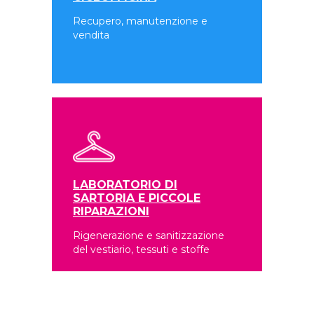
Recupero, manutenzione e
vendita
LABORATORIO DI
SARTORIA E PICCOLE
RIPARAZIONI
Rigenerazione e sanitizzazione
del vestiario, tessuti e stoffe