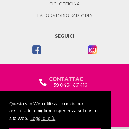
CICLOFFICINA
LABORATORIO SARTORIA
SEGUICI
CONTATTACI
+39 0464 661416
segreteria@garda2015sociale.it
Questo sito Web utilizza i cookie per
Via Baltera, 19
assicurarti la migliore esperienza sul nostro
38066 Riva del Garda (TN)
sito Web.
Leggi di più.