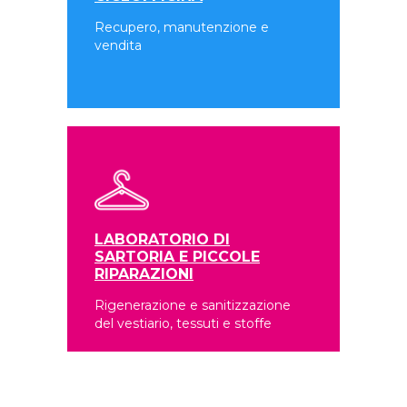
Recupero, manutenzione e
vendita
LABORATORIO DI
SARTORIA E PICCOLE
RIPARAZIONI
Rigenerazione e sanitizzazione
del vestiario, tessuti e stoffe