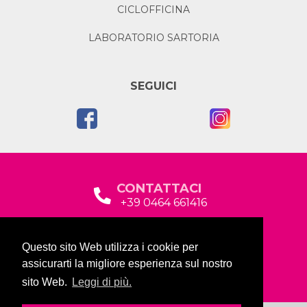
CICLOFFICINA
LABORATORIO SARTORIA
SEGUICI
CONTATTACI
+39 0464 661416
segreteria@garda2015sociale.it
Questo sito Web utilizza i cookie per
Via Baltera, 19
assicurarti la migliore esperienza sul nostro
38066 Riva del Garda (TN)
sito Web.
Leggi di più.