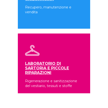
Recupero, manutenzione e
vendita
LABORATORIO DI
SARTORIA E PICCOLE
RIPARAZIONI
Rigenerazione e sanitizzazione
del vestiario, tessuti e stoffe