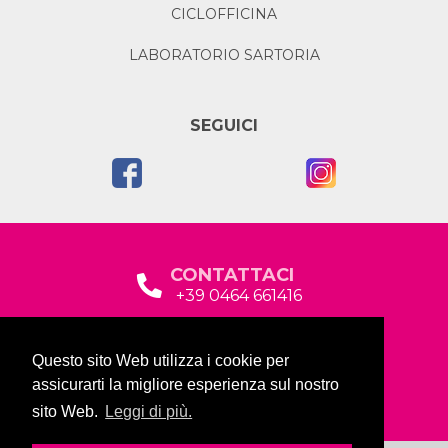
CICLOFFICINA
LABORATORIO SARTORIA
SEGUICI
CONTATTACI
+39 0464 661416
segreteria@garda2015sociale.it
Questo sito Web utilizza i cookie per
Via Baltera, 19
assicurarti la migliore esperienza sul nostro
38066 Riva del Garda (TN)
sito Web.
Leggi di più.