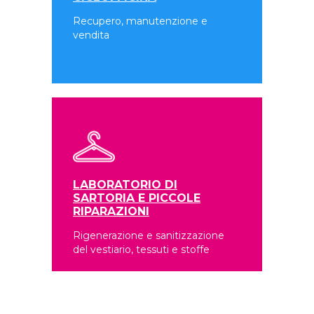
Recupero, manutenzione e
vendita
LABORATORIO DI
SARTORIA E PICCOLE
RIPARAZIONI
Rigenerazione e sanitizzazione
del vestiario, tessuti e stoffe