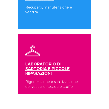
Recupero, manutenzione e
vendita
LABORATORIO DI
SARTORIA E PICCOLE
RIPARAZIONI
Rigenerazione e sanitizzazione
del vestiario, tessuti e stoffe