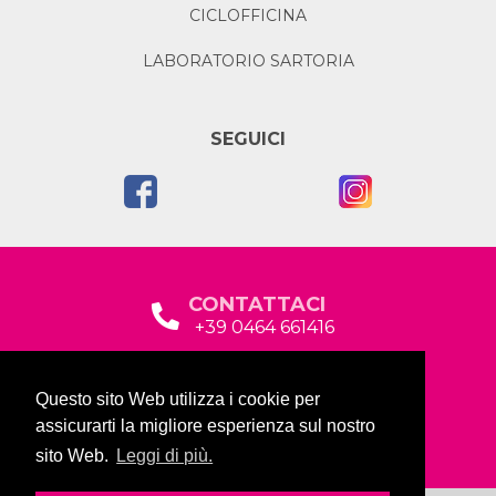
CICLOFFICINA
LABORATORIO SARTORIA
SEGUICI
CONTATTACI
+39 0464 661416
segreteria@garda2015sociale.it
Questo sito Web utilizza i cookie per
Via Baltera, 19
assicurarti la migliore esperienza sul nostro
38066 Riva del Garda (TN)
sito Web.
Leggi di più.