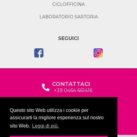
CICLOFFICINA
LABORATORIO SARTORIA
SEGUICI
CONTATTACI
+39 0464 661416
segreteria@garda2015sociale.it
Questo sito Web utilizza i cookie per
Via Baltera, 19
assicurarti la migliore esperienza sul nostro
38066 Riva del Garda (TN)
sito Web.
Leggi di più.