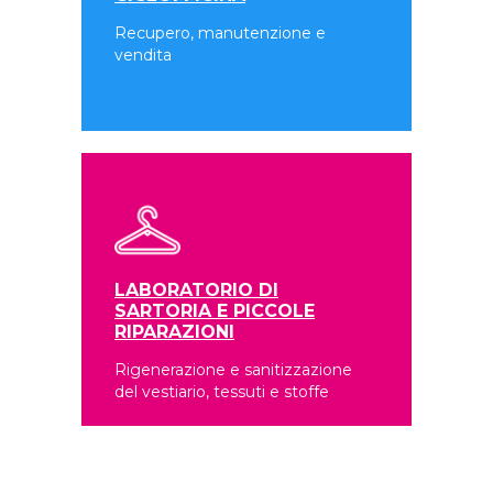
Recupero, manutenzione e
vendita
LABORATORIO DI
SARTORIA E PICCOLE
RIPARAZIONI
Rigenerazione e sanitizzazione
del vestiario, tessuti e stoffe