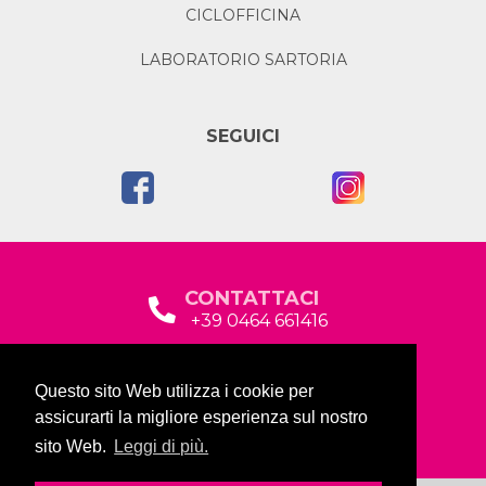
CICLOFFICINA
LABORATORIO SARTORIA
SEGUICI
CONTATTACI
+39 0464 661416
segreteria@garda2015sociale.it
Questo sito Web utilizza i cookie per
Via Baltera, 19
assicurarti la migliore esperienza sul nostro
38066 Riva del Garda (TN)
sito Web.
Leggi di più.