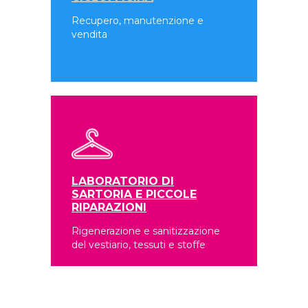
Recupero, manutenzione e
vendita
LABORATORIO DI
SARTORIA E PICCOLE
RIPARAZIONI
Rigenerazione e sanitizzazione
del vestiario, tessuti e stoffe