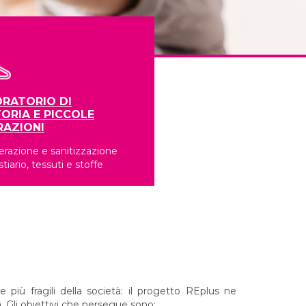
RATORIO DI
ORIA E PICCOLE
RAZIONI
razione e sanitizzazione
stiario, tessuti e stoffe
 più fragili della società: il progetto REplus ne
. Gli obiettivi che persegue sono: