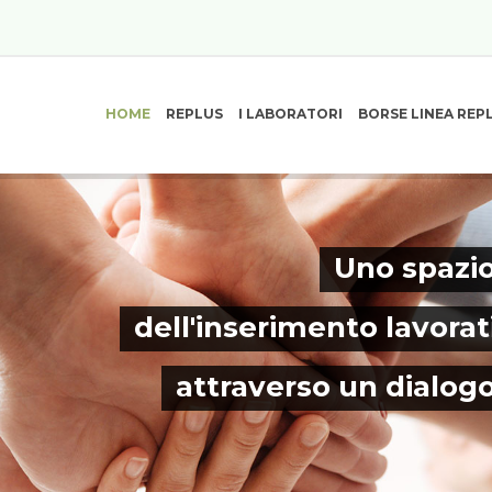
HOME
REPLUS
I LABORATORI
BORSE LINEA REP
Uno spazio
dell'inserimento lavorat
attraverso un dialog