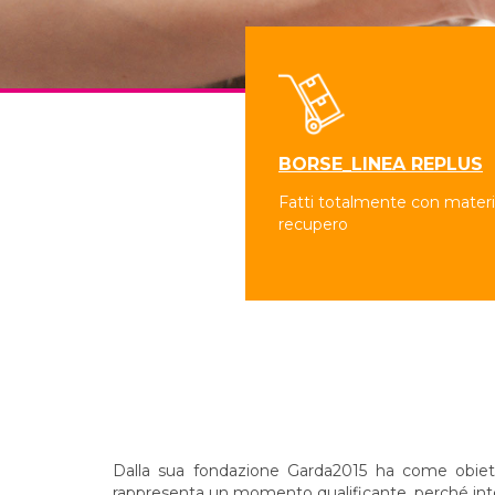
BORSE_LINEA REPLUS
Fatti totalmente con materia
recupero
Dalla sua fondazione Garda2015 ha come obiettivo
rappresenta un momento qualificante, perché integr