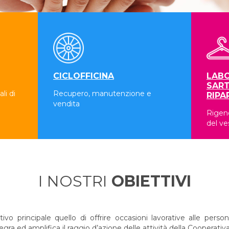
CICLOFFICINA
LABO
SART
li di
Recupero, manutenzione e
RIPA
vendita
Rigene
del ve
I NOSTRI
OBIETTIVI
 principale quello di offrire occasioni lavorative alle persone
a ed amplifica il raggio d’azione delle attività della Cooperativa