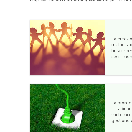
La creazi
multidisci
l’inserime
socialmen
La promoz
cittadinan
sui temi d
gestione d