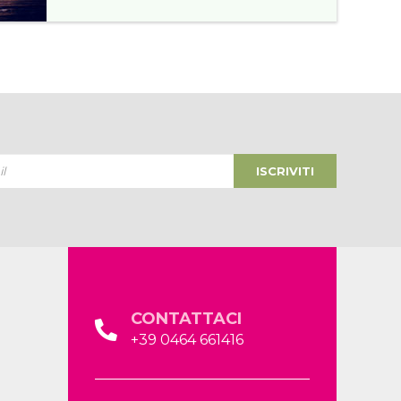
ISCRIVITI
CONTATTACI
+39 0464 661416