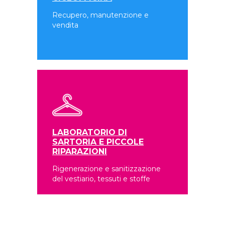
Recupero, manutenzione e
vendita
LABORATORIO DI
SARTORIA E PICCOLE
RIPARAZIONI
Rigenerazione e sanitizzazione
del vestiario, tessuti e stoffe