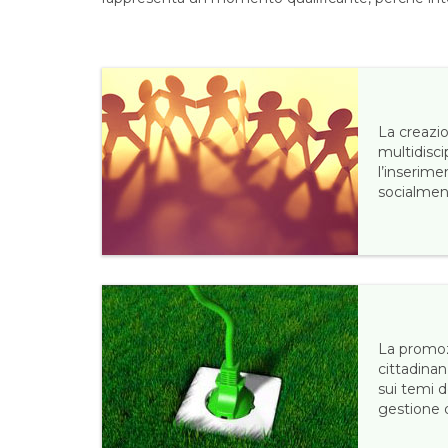
La creazi
multidisci
l’inserime
socialmen
La promoz
cittadinan
sui temi d
gestione d