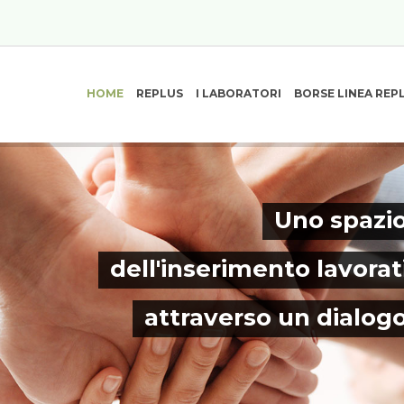
HOME
REPLUS
I LABORATORI
BORSE LINEA REP
Uno spazio
dell'inserimento lavorat
attraverso un dialog