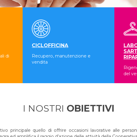
CICLOFFICINA
LABO
SART
li di
Recupero, manutenzione e
RIPA
vendita
Rigene
del ve
I NOSTRI
OBIETTIVI
 principale quello di offrire occasioni lavorative alle persone
a ed amplifica il raggio d’azione delle attività della Cooperativa