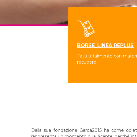
BORSE_LINEA REPLUS
Fatti totalmente con materia
recupero
Dalla sua fondazione Garda2015 ha come obiettivo
rappresenta un momento qualificante, perché integr