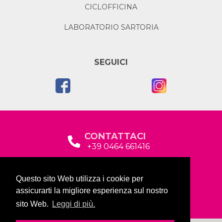
CICLOFFICINA
LABORATORIO SARTORIA
SEGUICI
CONTATTACI
+39 0464 661416
segreteria@garda2015sociale.it
Questo sito Web utilizza i cookie per
Via Baltera, 19
assicurarti la migliore esperienza sul nostro
38066 Riva del Garda (TN)
sito Web.
Leggi di più.