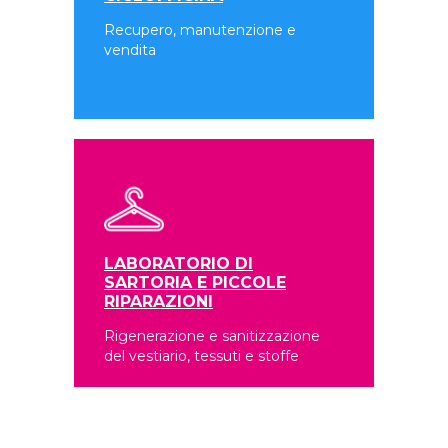
Recupero, manutenzione e
vendita
LABORATORIO DI
SARTORIA E PICCOLE
RIPARAZIONI
Rigenerazione e sanitizzazione
del vestiario, tessuti e stoffe