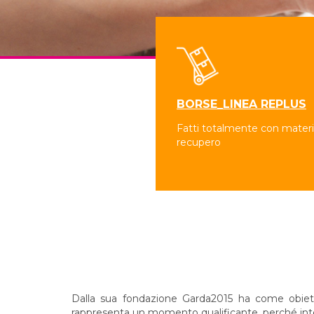
BORSE_LINEA REPLUS
Fatti totalmente con materia
recupero
Dalla sua fondazione Garda2015 ha come obiettivo
rappresenta un momento qualificante, perché integr