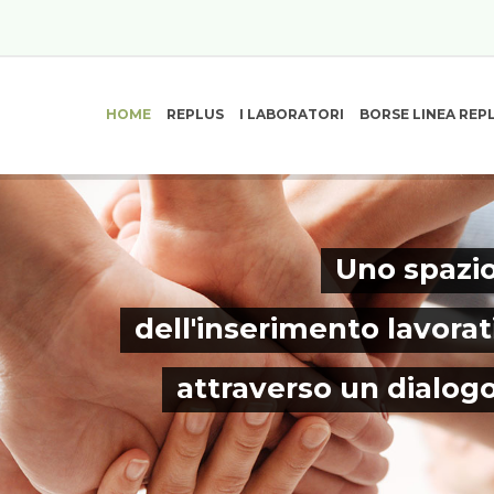
HOME
REPLUS
I LABORATORI
BORSE LINEA REP
Uno spazio
dell'inserimento lavorat
attraverso un dialog