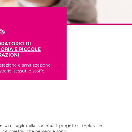
RATORIO DI
ORIA E PICCOLE
RAZIONI
razione e sanitizzazione
stiario, tessuti e stoffe
 più fragili della società: il progetto REplus ne
. Gli obiettivi che persegue sono: