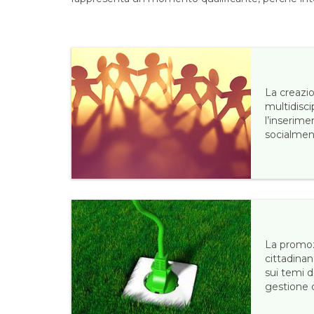
La creazi
multidisci
l’inserime
socialmen
La promoz
cittadinan
sui temi d
gestione d