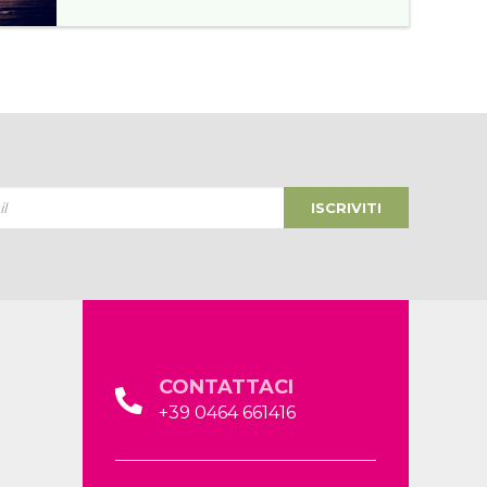
ISCRIVITI
CONTATTACI
+39 0464 661416