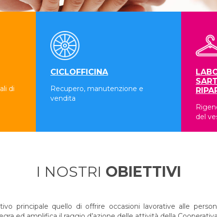
CICLOFFICINA
LABO
SART
li di
Recupero, manutenzione e
RIPA
vendita
Rigene
del ve
I NOSTRI
OBIETTIVI
 principale quello di offrire occasioni lavorative alle persone
a ed amplifica il raggio d’azione delle attività della Cooperativa