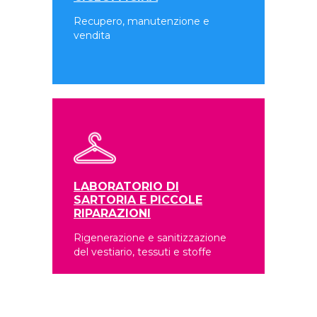
Recupero, manutenzione e
vendita
LABORATORIO DI
SARTORIA E PICCOLE
RIPARAZIONI
Rigenerazione e sanitizzazione
del vestiario, tessuti e stoffe