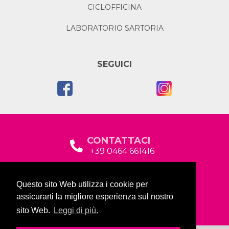
CICLOFFICINA
LABORATORIO SARTORIA
SEGUICI
CONTATTACI
+39 0464 661416
segreteria@garda2015sociale.it
Questo sito Web utilizza i cookie per
Via Baltera, 19
assicurarti la migliore esperienza sul nostro
38066 Riva del Garda (TN)
sito Web.
Leggi di più.