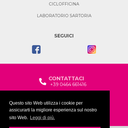
CICLOFFICINA
LABORATORIO SARTORIA
SEGUICI
CONTATTACI
+39 0464 661416
segreteria@garda2015sociale.it
Questo sito Web utilizza i cookie per
Via Baltera, 19
assicurarti la migliore esperienza sul nostro
38066 Riva del Garda (TN)
sito Web.
Leggi di più.