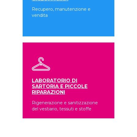
Recupero, manutenzione e
vendita
LABORATORIO DI
SARTORIA E PICCOLE
RIPARAZIONI
Rigenerazione e sanitizzazione
del vestiario, tessuti e stoffe