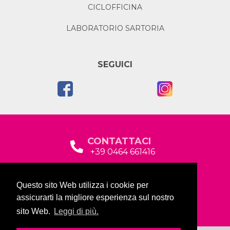
CICLOFFICINA
LABORATORIO SARTORIA
SEGUICI
CONTATTACI
+39 0464 661416
segreteria@garda2015sociale.it
Questo sito Web utilizza i cookie per
Via Baltera, 19
assicurarti la migliore esperienza sul nostro
38066 Riva del Garda (TN)
sito Web.
Leggi di più.