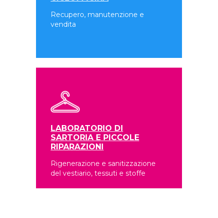
Recupero, manutenzione e
vendita
LABORATORIO DI
SARTORIA E PICCOLE
RIPARAZIONI
Rigenerazione e sanitizzazione
del vestiario, tessuti e stoffe