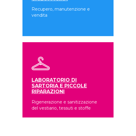
Recupero, manutenzione e
vendita
LABORATORIO DI
SARTORIA E PICCOLE
RIPARAZIONI
Rigenerazione e sanitizzazione
del vestiario, tessuti e stoffe