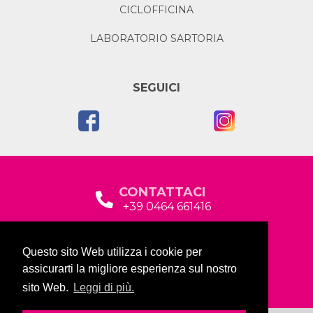
CICLOFFICINA
LABORATORIO SARTORIA
SEGUICI
CONTATTACI
+39 0464 661416
segreteria@garda2015sociale.it
Questo sito Web utilizza i cookie per
Via Baltera, 19
assicurarti la migliore esperienza sul nostro
38066 Riva del Garda (TN)
sito Web.
Leggi di più.