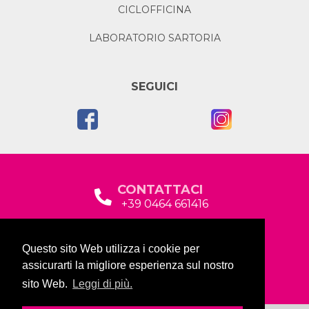
CICLOFFICINA
LABORATORIO SARTORIA
SEGUICI
CONTATTACI
+39 0464 661416
segreteria@garda2015sociale.it
Questo sito Web utilizza i cookie per
Via Baltera, 19
assicurarti la migliore esperienza sul nostro
38066 Riva del Garda (TN)
sito Web.
Leggi di più.