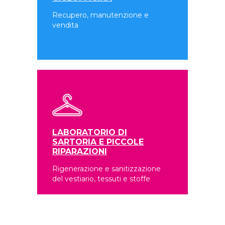
Recupero, manutenzione e
vendita
LABORATORIO DI
SARTORIA E PICCOLE
RIPARAZIONI
Rigenerazione e sanitizzazione
del vestiario, tessuti e stoffe