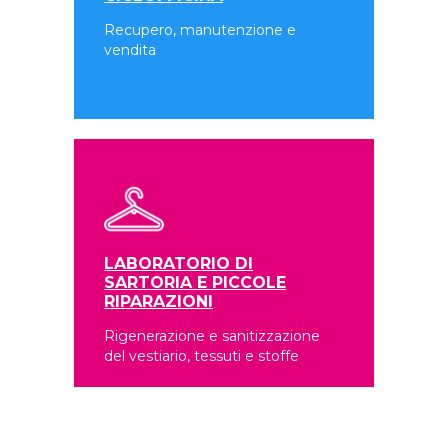
Recupero, manutenzione e
vendita
LABORATORIO DI
SARTORIA E PICCOLE
RIPARAZIONI
Rigenerazione e sanitizzazione
del vestiario, tessuti e stoffe