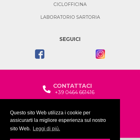
CICLOFFICINA
LABORATORIO SARTORIA
SEGUICI
CONTATTACI
+39 0464 661416
segreteria@garda2015sociale.it
Questo sito Web utilizza i cookie per
Via Baltera, 19
assicurarti la migliore esperienza sul nostro
38066 Riva del Garda (TN)
sito Web.
Leggi di più.