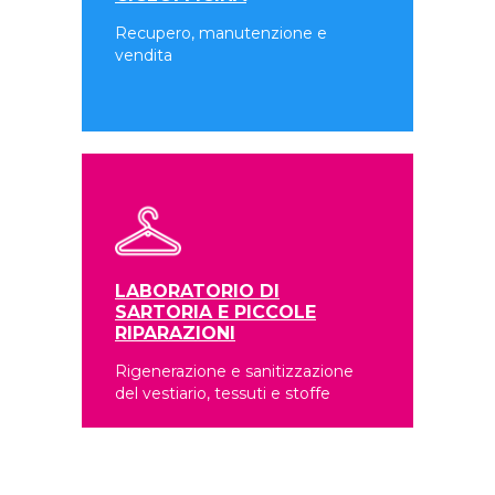
Recupero, manutenzione e
vendita
LABORATORIO DI
SARTORIA E PICCOLE
RIPARAZIONI
Rigenerazione e sanitizzazione
del vestiario, tessuti e stoffe