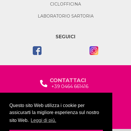
CICLOFFICINA
LABORATORIO SARTORIA
SEGUICI
CONTATTACI
+39 0464 661416
segreteria@garda2015sociale.it
Questo sito Web utilizza i cookie per
Via Baltera, 19
assicurarti la migliore esperienza sul nostro
38066 Riva del Garda (TN)
sito Web.
Leggi di più.