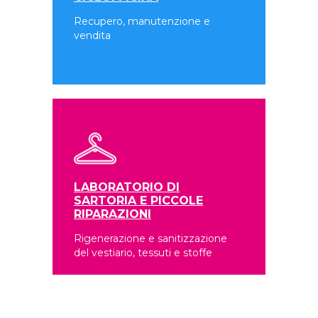
Recupero, manutenzione e
vendita
LABORATORIO DI
SARTORIA E PICCOLE
RIPARAZIONI
Rigenerazione e sanitizzazione
del vestiario, tessuti e stoffe