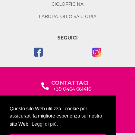
CICLOFFICINA
LABORATORIO SARTORIA
SEGUICI
CONTATTACI
+39 0464 661416
segreteria@garda2015sociale.it
Questo sito Web utilizza i cookie per
Via Baltera, 19
assicurarti la migliore esperienza sul nostro
38066 Riva del Garda (TN)
sito Web.
Leggi di più.