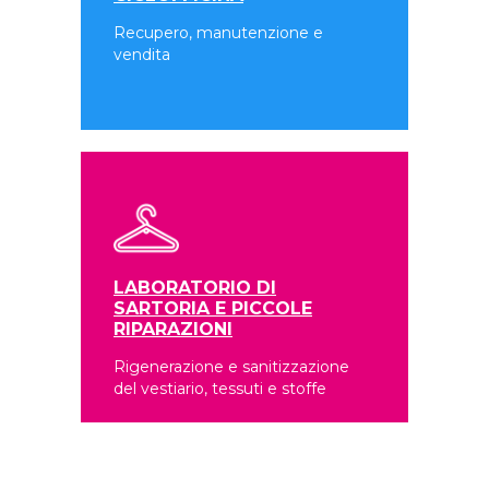
Recupero, manutenzione e
vendita
LABORATORIO DI
SARTORIA E PICCOLE
RIPARAZIONI
Rigenerazione e sanitizzazione
del vestiario, tessuti e stoffe