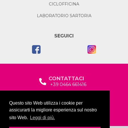
CICLOFFICINA
LABORATORIO SARTORIA
SEGUICI
CONTATTACI
+39 0464 661416
segreteria@garda2015sociale.it
Questo sito Web utilizza i cookie per
Via Baltera, 19
assicurarti la migliore esperienza sul nostro
38066 Riva del Garda (TN)
sito Web.
Leggi di più.