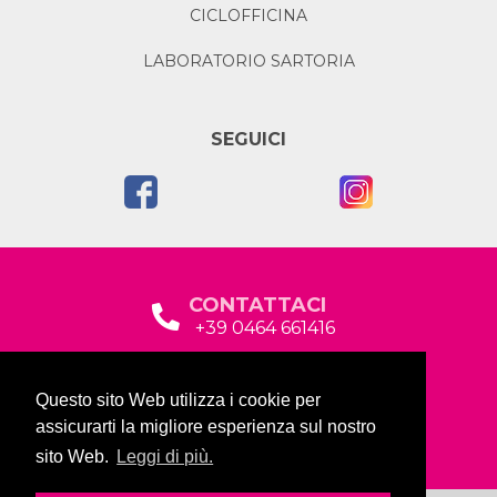
CICLOFFICINA
LABORATORIO SARTORIA
SEGUICI
CONTATTACI
+39 0464 661416
segreteria@garda2015sociale.it
Questo sito Web utilizza i cookie per
Via Baltera, 19
assicurarti la migliore esperienza sul nostro
38066 Riva del Garda (TN)
sito Web.
Leggi di più.