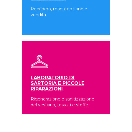
Recupero, manutenzione e
vendita
LABORATORIO DI
SARTORIA E PICCOLE
RIPARAZIONI
Rigenerazione e sanitizzazione
del vestiario, tessuti e stoffe